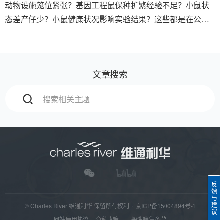
动物设施笼位紧张？基因工程鼠保种扩繁经验不足？小鼠状
态差产仔少？小鼠健康状况影响实验结果？这些都是在公共
动物实验室可能面临的问题。我们能专门提供如下方案，解
决您的燃眉之急：
文章搜索
反
馈
与
建
© Charles River 维通利华 保留所有权利
·
京ICP备15004894号-1
议
网站使用协议
·
隐私政策
·
一般性销售条款