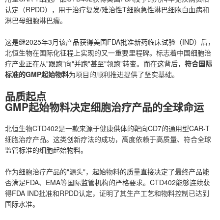
认定（RPDD），用于治疗复发/难治性T细胞急性淋巴细胞白血病和
淋巴母细胞淋巴瘤。
这是继2025年3月该产品获得美国FDA批准新药临床试验（IND）后，
北恒生物在国际化征程上实现的又一重要里程碑。标志着中国细胞治
疗产业正在从"跟跑"向"并跑"甚至"领跑"转变。而在这背后，
符合国际
标准的GMP起始物料
为项目的顺利推进提供了坚实基础。
品质起点
GMP起始物料决定细胞治疗产品的全球命运
北恒生物CTD402是一款来源于健康供体的靶向CD7的通用型CAR-T
细胞治疗产品。这类创新疗法的成功，高度依赖于高质量、符合全球
监管标准的细胞起始物料。
作为细胞治疗产品的"源头"，起始物料的质量直接决定了最终产品能
否满足FDA、EMA等国际监管机构的严格要求。CTD402能够连续获
得FDA IND批准和RPDD认定，证明了其生产工艺和物料控制已达到
国际水准。