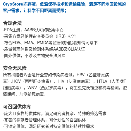
CryoStor®冻存液，低温保存技术和运输经验，满足不同地区设施的
客户需求，让科学不因距离而受限；
合规合法
·FDA注册，AABB认可的收集中心
·采集方案经伦理审查委员会（IRB）批准
·符合FDA、EMA、PMDA等监管的捐献者知情同意书
·质量管理体系及检测体系经AABB及CLIA认证
·国外供体，不涉及生物安全法风险
安全无风险
所有捐赠者均会进行全套的传染病检测。HBV（乙型肝炎病
毒）,HCV（丙型肝炎病毒），HIV（艾滋病病毒），HTLV（人类嗜T
细胞病毒），WNV（西尼罗病毒），寄生虫克氏锥虫和梅毒检测。疫
情期间，加测新冠病毒。
可召回供体库
·庞大且多样的供体库，满足研究者复杂、特殊的筛选需求
·完善的捐献者管理体系，可计划性的召回供体
·可锁定供体，满足研究者对特定供体的持续性需求