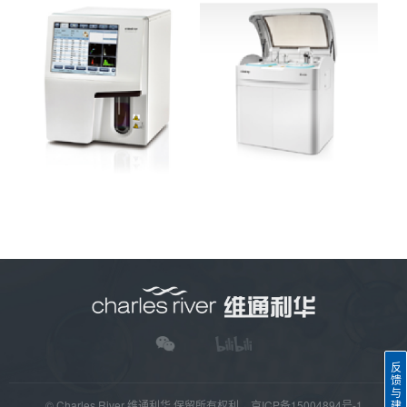
反
馈
与
建
© Charles River 维通利华 保留所有权利
·
京ICP备15004894号-1