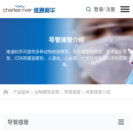
登录
/
注册
导管插管介绍
维通利华可提供多种动物疾病模型，包括电极鼠模型、手术插管模
型、CDX荷瘤鼠模型、人源化、心血管、代谢及特殊饲料诱导模型
等。
产品服务
>
动物模型定制
>
导管插管
>
导管插管介绍
导管插管