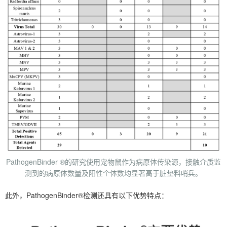
PathogenBinder ®的研究使用宠物鼠作为病原体传染源，接触介质监
测到的病原体数量及阳性个体数均显著高于脏垫料哨兵。
此外，PathogenBinder®检测还具有以下优势特点：