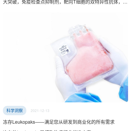
大突破，免疫检查点抑制剂，靶向T细胞的双特异性抗体，
CAR-T细胞治疗等等，但这些疗法通常来说只针对一些血液
瘤或者“热肿瘤”有效，对大部分实体瘤的疗效却差强人意。原
因是在 “冷肿瘤”中几乎不存在免疫细胞，如何让免疫细胞浸
润这些肿瘤从而发挥抗肿瘤活性是需要解决的难题。
2021-12-13
科学洞察
冻存Leukopaks——满足您从研发到商业化的所有需求