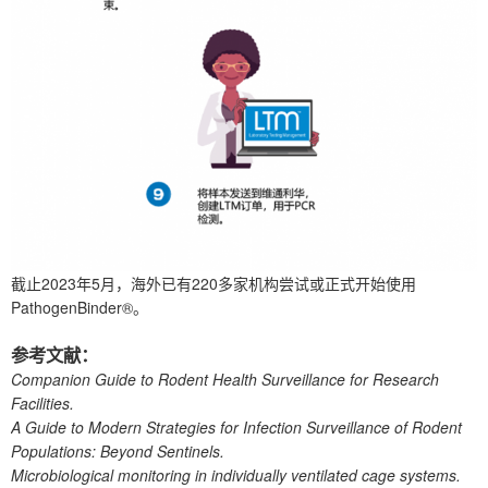
截止2023年5月，海外已有220多家机构尝试或正式开始使用
PathogenBinder®。
参考文献：
Companion Guide to Rodent Health Surveillance for Research
Facilities.
A Guide to Modern Strategies for Infection Surveillance of Rodent
Populations: Beyond Sentinels.
Microbiological monitoring in individually ventilated cage systems.