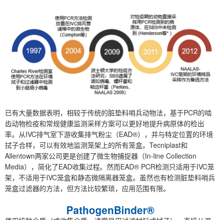
已有大量数据表明，相较于传统的脏垫料哨兵动物法，基于PCR的啮
齿动物检疫和常规健康监测采样方案可以更好地提升病原体的检出
率。从IVC排气室下游收集排气粉尘（EAD®），并与特定位置的环境
拭子合样，可以有效地监测笼架上的所有笼盒。Tecniplast和
Allentown两家公司更是创建了微生物捕捉器（In-line Collection
Media），简化了EAD收集过程。然而EAD® PCR检测只适用于IVC笼
架，不适用于IVC笼盒和静态微隔离器笼盒。虽然也有检测脏垫料哨兵
笼盒过滤器的方法，但方法比较繁琐，应用范围有限。
PathogenBinder®