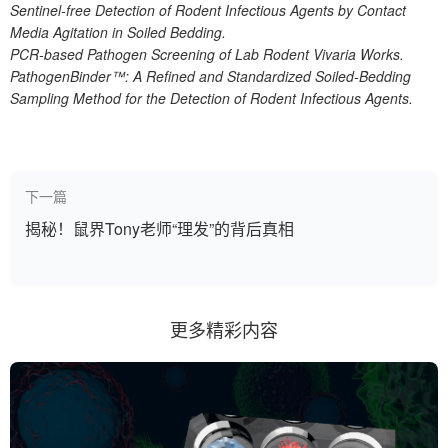
Sentinel-free Detection of Rodent Infectious Agents by Contact
Media Agitation in Soiled Bedding.
PCR-based Pathogen Screening of Lab Rodent Vivaria Works.
PathogenBinder™: A Refined and Standardized Soiled-Bedding
Sampling Method for the Detection of Rodent Infectious Agents.
下一篇
揭秘！鼠界Tony老师“理发”的背后真相
更多精彩内容