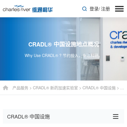
登录
/
注册
CRADL® 中国设施地点概况
Why Use CRADL® ? 节约投入，专注科研。
产品服务
>
CRADL® 新药加速实验室
>
CRADL® 中国设施
>
CR
CRADL® 中国设施