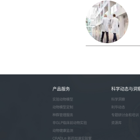
产品服务
科学动态与洞
实验动物模型
科学洞察
动物模型定制
利华动态
种群管理服务
专题研讨会和培训
非GLP临床前动物实验
资源库
动物健康监测
CRADL® 新药加速实验室