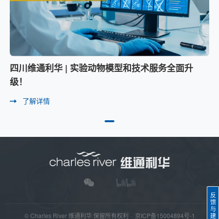
四川维通利华 | 实验动物模型和技术服务全面升
级！
了解详情
反
馈
与
© Charles River 维通利华 保留所有权利
·
京ICP备15004894号-1
建