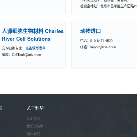
检测室地址：北京市昌平区生命园路2
创新大厦B座101
人源细胞生物材料 Charles
动物进口
River Cell Solutions
电话：010-8474 4520
邮箱：Import@criver.cn
咨询细胞专家：
点击填写表单
邮箱：CellTech
@criver.cn
察
关于利华
公司介绍
我们的能力
加入我们