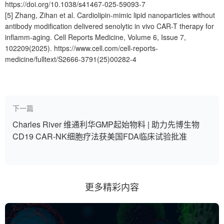
https://doi.org/10.1038/s41467-025-59093-7
[5] Zhang, Zihan et al. Cardiolipin-mimic lipid nanoparticles without
antibody modification delivered senolytic in vivo CAR-T therapy for
inflamm-aging. Cell Reports Medicine, Volume 6, Issue 7,
102209(2025). https://www.cell.com/cell-reports-
medicine/fulltext/S2666-3791(25)00282-4
下一篇
Charles River 维通利华GMP起始物料 | 助力先博生物
CD19 CAR-NK细胞疗法获美国FDA临床试验批准
更多精彩内容