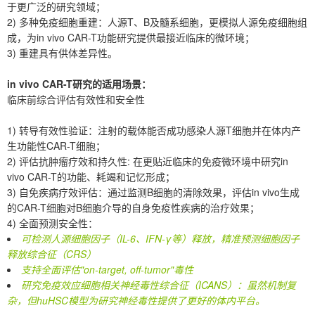
于更广泛的研究领域；
2) 多种免疫细胞重建：人源T、B及髓系细胞，更模拟人源免疫细胞组
成，为in vivo CAR-T功能研究提供最接近临床的微环境；
3) 重建具有供体差异性。
in vivo CAR-T研究的适用场景：
临床前综合评估有效性和安全性
1) 转导有效性验证：注射的载体能否成功感染人源T细胞并在体内产
生功能性CAR-T细胞；
2) 评估抗肿瘤疗效和持久性: 在更贴近临床的免疫微环境中研究in
vivo CAR-T的功能、耗竭和记忆形成；
3) 自免疾病疗效评估：通过监测B细胞的清除效果，评估in vivo生成
的CAR-T细胞对B细胞介导的自身免疫性疾病的治疗效果；
4) 全面预测安全性：
可检测人源细胞因子（IL-6、IFN-γ等）释放，精准预测细胞因子
释放综合征（CRS）
支持全面评估"on-target, off-tumor"毒性
研究免疫效应细胞相关神经毒性综合征（ICANS）：虽然机制复
杂，但huHSC模型为研究神经毒性提供了更好的体内平台。