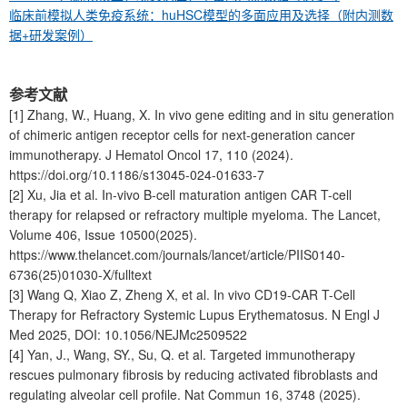
临床前模拟人类免疫系统：huHSC模型的多面应用及选择（附内测数
据+研发案例）
参考文献
[1] Zhang, W., Huang, X. In vivo gene editing and in situ generation
of chimeric antigen receptor cells for next-generation cancer
immunotherapy. J Hematol Oncol 17, 110 (2024).
https://doi.org/10.1186/s13045-024-01633-7
[2] Xu, Jia et al. In-vivo B-cell maturation antigen CAR T-cell
therapy for relapsed or refractory multiple myeloma. The Lancet,
Volume 406, Issue 10500(2025).
https://www.thelancet.com/journals/lancet/article/PIIS0140-
6736(25)01030-X/fulltext
[3] Wang Q, Xiao Z, Zheng X, et al. In vivo CD19-CAR T-Cell
Therapy for Refractory Systemic Lupus Erythematosus. N Engl J
Med 2025, DOI: 10.1056/NEJMc2509522
[4] Yan, J., Wang, SY., Su, Q. et al. Targeted immunotherapy
rescues pulmonary fibrosis by reducing activated fibroblasts and
regulating alveolar cell profile. Nat Commun 16, 3748 (2025).